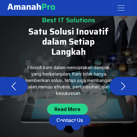
Amanah
Pro
Best IT Solutions
Satu Solusi Inovatif
dalam Setiap
Langkah
Filosofi kami dalam menciptakan dampak
yang berkelanjutan. Kami tidak hanya
memberikan solusi, tetapi juga membangun
jalan menuju efisiensi, pertumbuhan, dan
Previous
Next
kesuksesan.
Read More
Contact Us