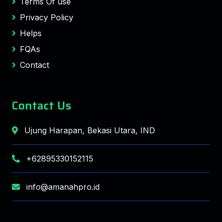
Terms Of use
Privacy Policy
Helps
FQAs
Contact
Contact Us
Ujung Harapan, Bekasi Utara, IND
+62895330152115
info@amanahpro.id